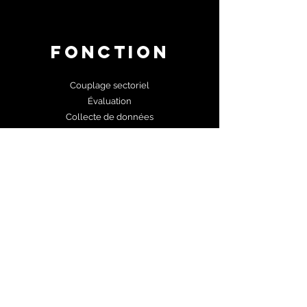
fonction
Couplage sectoriel
Évaluation
Collecte de données
Maintenance et surveillance à distance
Visualisation