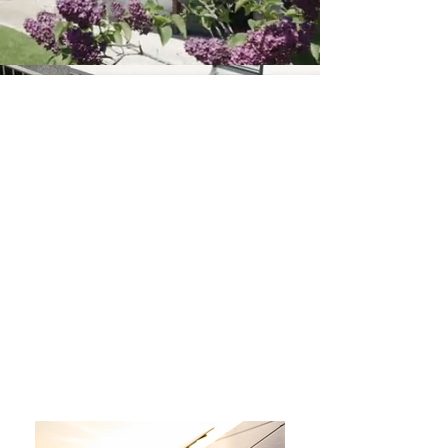
Our
inspiration
Gemeinsam eine grossartige Zukunft
schaffen. Die Welt jeden Tag ein bisschen
besser machen. Die Freude am Erfinden, dass
ist es, was uns antreibt. Präzision und
Innovation, das Wissen vieler Generationen,
vereint in einem Unternehmen.
ENERMORE